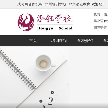
成习网
合作机构>
郑州培训学校>
郑州泓钰教育
欢迎您！
集意、德
等小语种
国际语言
主页
培训课程
学校介绍
学