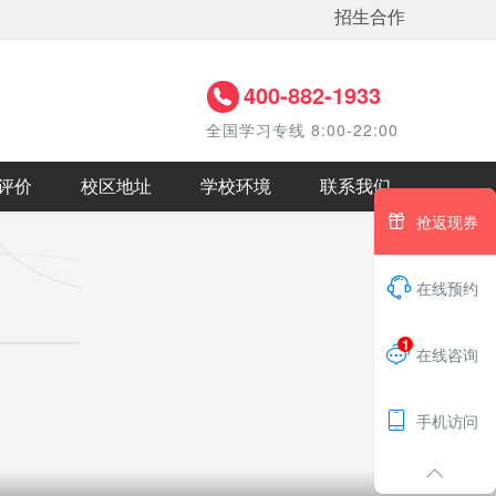
招生合作
400-882-1933
全国学习专线 8:00-22:00
评价
校区地址
学校环境
联系我们

抢返现券

在线预约
1

在线咨询

手机访问