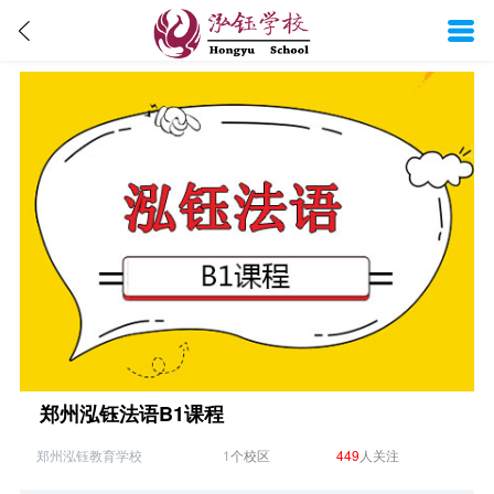
郑州泓钰法语B1课程
郑州泓钰教育学校
1
个校区
449
人关注