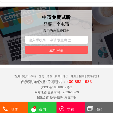
申请免费试听
只要一个电话
我们为您免费回电
立即申请
首页
|
简介
|
课程
|
优势
|
师资
|
新闻
|
评价
|
地址
|
相册
|
联系我们
西安凯途心理 咨询电话：
400-882-1933
沪ICP备18018862号-2
网站地图
更新时间：2026-08-09
招生合作
版权/投诉
免责声明
电话
咨询
学费
预约