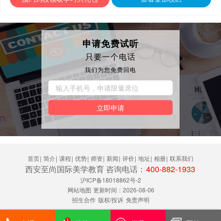
申请免费试听
只要一个电话
我们为您免费回电
立即申请
首页
|
简介
|
课程
|
优势
|
师资
|
新闻
|
评价
|
地址
|
相册
|
联系我们
西安至尚国际美学教育 咨询电话：
400-882-1933
沪ICP备18018862号-2
网站地图
更新时间：2026-08-06
招生合作
版权/投诉
免责声明